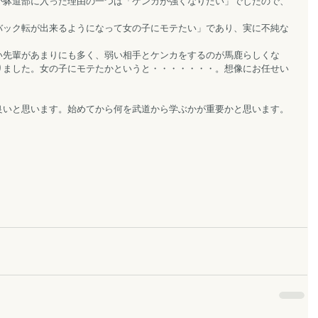
が躰道部に入った理由の一つは「ケンカが強くなりたい」でしたので、
バック転が出来るようになって女の子にモテたい」であり、実に不純な
い先輩があまりにも多く、弱い相手とケンカをするのが馬鹿らしくな
りました。女の子にモテたかというと・・・・・・・。想像にお任せい
良いと思います。始めてから何を武道から学ぶかが重要かと思います。