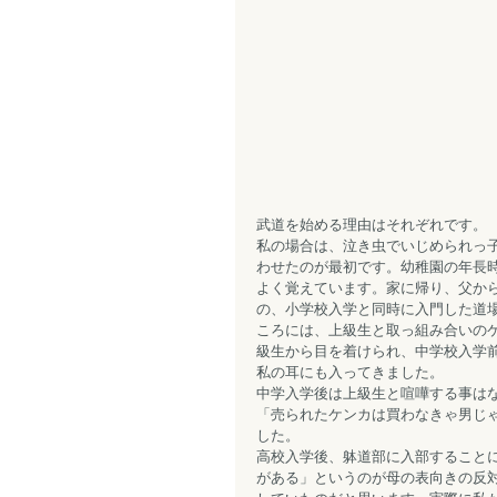
武道を始める理由はそれぞれです。
私の場合は、泣き虫でいじめられっ
わせたのが最初です。幼稚園の年長
よく覚えています。家に帰り、父か
の、小学校入学と同時に入門した道
ころには、上級生と取っ組み合いの
級生から目を着けられ、中学校入学
私の耳にも入ってきました。
中学入学後は上級生と喧嘩する事は
「売られたケンカは買わなきゃ男じ
した。
高校入学後、躰道部に入部すること
がある」というのが母の表向きの反