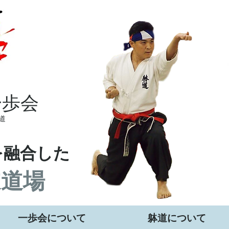
一歩会
道
を融合した
道道場
一歩会について
躰道について