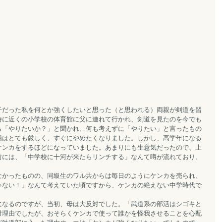
子だった私を何とか強くしたいと思った（と思われる）両親が剣道を習
時に近くの小学校の体育館に父に連れて行かれ、剣道を見たのを今でも
ら「やりたいか？」と聞かれ、何も考えずに「やりたい」と言ったもの
場はとても厳しく、すぐにやめたくなりました。しかし、高学年になる
ケンカをするほどになっていました。あまりにも生意気だったので、上
前には、「中学校に十河が来たらリンチする」なんて噂が流れており、
なかったものの、同級生のワル共からは毎日のようにケンカを売られ、
ゃない！」なんて考えていた頃ですから、ケンカの絶えない中学時代で
になるのですが、当初、母は大反対でした。「武道系の部活はシゴキと
対理由でしたが、おそらくケンカで使って誰かを怪我させることを心配