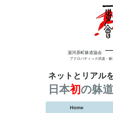
​湯河原町躰道協会
アクロバティック武道・躰
ネットとリアル
日本
初
の躰
Home