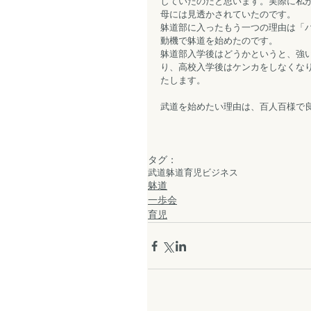
していたのだと思います。実際に私
母には見透かされていたのです。
躰道部に入ったもう一つの理由は「
動機で躰道を始めたのです。
躰道部入学後はどうかというと、強
り、高校入学後はケンカをしなくな
たします。
武道を始めたい理由は、百人百様で
タグ：
武道
躰道
育児
ビジネス
躰道
一歩会
育児