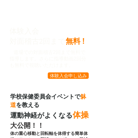
体験入会
対面稽古2回まで
無料 !​​​
道場での対面稽古2回まで無料で
指導します。さらに指導動画2回分
も無料で視聴いただけます。
体験入会申し込み
学校保健委員会イベントで
躰
道
を教える
体操
運動神経がよくなる
大公開！！
​体の重心移動と回転軸を体得する簡単体