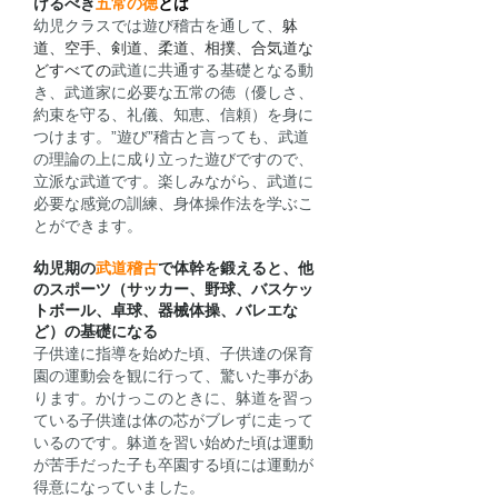
けるべき
五常の徳
とは
幼児クラスでは遊び稽古を通して、
躰
道、空手、剣道、柔道、相撲、合気道な
どすべての
武道に共通する基礎となる動
き、武道家に必要な五常の徳（優しさ、
約束を守る、礼儀、知恵、信頼）を身に
つけます。”遊び”稽古と言っても、武道
の理論の上に成り立った遊びですので、
立派な武道です。楽しみながら、武道に
必要な感覚の訓練、身体操作法を学ぶこ
とができます。
​幼児期の
武道稽古
で体幹を鍛えると、他
のスポーツ（サッカー、野球、バスケッ
トボール、卓球、器械体操、バレエな
ど）の基礎になる
子供達に指導を始めた頃、子供達の保育
園の運動会を観に行って、驚いた事があ
ります。かけっこのときに、躰道を習っ
ている子供達は体の芯がブレずに走って
いるのです。躰道を習い始めた頃は運動
が苦手だった子も卒園する頃には運動が
得意になっていました。