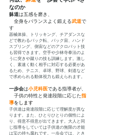
なのか
躰道
は五感を磨き、
​ 全身をバランスよく鍛える
武道
で
す
器械体操、トリッキング、チアダンスな
どで教わるバック転、バック宙、ハンド
スプリング、側宙などのアクロバット技
も習得できます。空手や少林寺拳法のよ
うに突きや蹴りの技も訓練します。激し
く、素速く動く相手に対応する必要があ
るため、テニス、卓球、野球、剣道など
で求められる動体視力も鍛えられます。
一歩会
は
小児科医
である指導者が、
​ 子供の特性と発達段階に応じた
指
導
をします
子供達は発達段階に応じて理解度が異な
ります。また、ひとりひとりの個性によ
り、得意不得意が出てきます。大人と同
じ指導をしていては子供達の無限の才能
は宝の持ち腐れです。一歩会では、とき