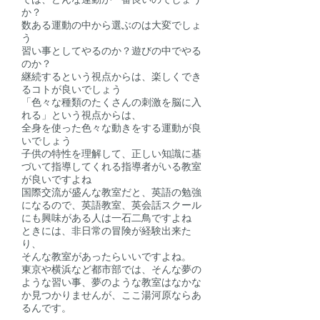
か？
数ある運動の中から選ぶのは大変でしょ
う
習い事としてやるのか？遊びの中でやる
のか？
継続するという視点からは、楽しくでき
るコトが良いでしょう
「色々な種類のたくさんの刺激を脳に入
れる」という視点からは、
全身を使った色々な動きをする運動が良
いでしょう
子供の特性を理解して、正しい知識に基
づいて指導してくれる指導者
がいる教室
が良いですよね
国際交流が盛んな教室だと、英語の勉強
になるので、英語教室、英会話スクール
にも興味がある人は一石二鳥ですよね
ときには、非日常の冒険が経験出来た
り、
そんな教室があったらいいですよね。
東京や横浜など都市部では、そんな夢の
ような習い事、夢のような教室はなかな
か見つかりませんが、ここ湯河原ならあ
るんです。