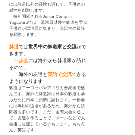
には躰道以外の経験も通して、子供達の
感性を刺激します。
​ 毎年開催されるJunior Camp in
Yugawaraでは、湯河原以外で躰道を学ぶ
子供達が湯河原に集まり、非日常の冒険
を経験します。
躰道
では
世界中の躰道家と交流
がで
きます、
​
一歩会
には海外から躰道家が訪れ
るので、
​ 海外の友達と
英語で交流
できる
ようになります
​躰道はヨーロッパやアメリカ合衆国で盛
んです。海外の躰道家は日本の躰道を学
ぶために日本に頻繁に訪れます。一歩会
には専用の道場があるため、海外から訪
問者も多いです。また、国際大会を通し
て、友達を作ることで、メールなどで大
会後に交流している子もいます。もちろ
ん、英語です。