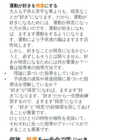
運動が好きを
得意
にする
大人も子供も苦手な事よりも、得意なこ
とが”好き”になります。だから、運動が
好きになるためには、運動が得意になっ
た方が良いのです。運動が好きになれ
ば、ますます運動をするようになりま
す。運動により子供達の脳はますます活
性化します。
しかし、好きなことが得意になるかとい
うと、必ずしもそうとは限りません。好
きが得意になるためには何が重要か？一
番は指導者の指導方法です。
理論に基づいた指導をしているか？
子供達の成長や発達段階に基づいた指
導法を理解しているか？
”好き”が”得意”になれば、ますます”好
き”になります。”好き”だから一生懸命練
習するので、ますます”得意”になりま
す。”好き”と”得意”の好循環を回してあげ
ることが重要です。
​ひとりひとりの特性や個性を見抜いて、
それぞれに合った指導やアドバイスがで
きることも重要です。
何故、
躰道
を一歩会で学ぶべき