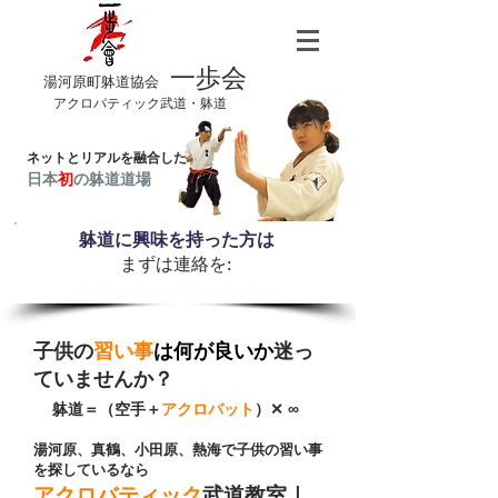
一歩会
​湯河原町躰道協会
アクロバティック武道・躰道
ネットとリアルを融合した
日本
初
の躰道道場
躰道に興味を持った方は
まずは連絡を:
​e-mail:ippokai.yugawara.taido＠gmail.com
子供の
習い事
は何が良いか
迷っ
ていませんか？
∞
躰道＝（空手＋
アクロバット
）✕
湯河原、真鶴、小田原、熱海で子供の習い事
を探しているなら
アクロバティック
武道教室｜