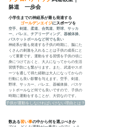
躰道 一歩会
​小学生までの神経系が最も発達する
ゴールデンエイジ
に
スポーツ
を
空手、剣道、柔道、合気道、野球、サッカ
ー、バレエ、チアリーディング、器械体操、
バスケットボールなど何でも良い
神経系が最も発達する子供の時期に、脳にた
くさんの刺激を入れることは子供の成長にと
って重要です。運動をする習慣を子供の頃に
身につけておくと、大人になってからの生活
習慣予防にも繋がります。また、武道やスポ
ーツを通して得た経験は大人になってからの
行動にも良い影響を与えます。空手、剣道、
野球、サッカー、バレエ、器械体操、バスケ
ットボールなど何でも良いですので、子供の
時期に運動をすることが、大切なのです。
子供が運動をしなければいけない理由とは？
数ある
習い事
の中から何を選ぶべきか
では、どんな運動が一番良いのでしょう