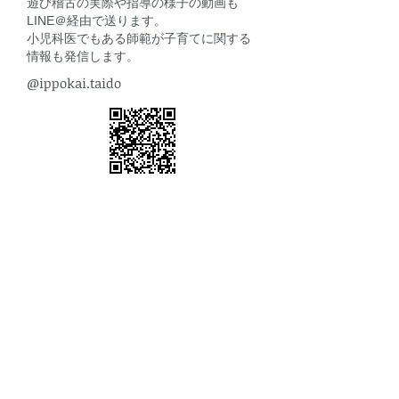
​遊び稽古の実際や指導の様子の動画も
LINE＠経由で送ります。
​小児科医でもある師範が子育てに関する
情報も発信します。
@ippokai.taido
日常にピリ辛の
スパイス
を加
える
躰道部
始
大人の湯河原
めませんか？
​湯河原・真鶴・熱海・小田原のアラフィ
フ、アラフォー、アラサー達へ
​中高生時代の部活を思い出し、ち