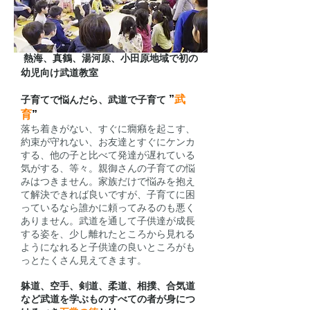
遊び
稽古
を通して、
礼儀、挨拶、思いやり、我慢を
身につけます
熱海、真鶴、湯河原、小田原地域で初の
幼児向け武道教室
”
武
子育てで悩んだら、武道で子育て
育
”
落ち着きがない、すぐに癇癪を起こす、
約束が守れない、お友達とすぐにケンカ
する、他の子と比べて発達が遅れている
気がする、等々。親御さんの子育ての悩
みはつきません。家族だけで悩みを抱え
て解決できれば良いですが、子育てに困
っているなら誰かに頼ってみるのも悪く
ありません。武道を通して子供達が成長
する姿を、少し離れたところから見れる
ようになれると子供達の良いところがも
っとたくさん見えてきます。
​躰道、空手、剣道、柔道、相撲、合気道
など武道を学ぶものすべての者が身につ