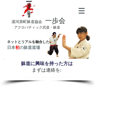
一歩会
​湯河原町躰道協会
アクロバティック武道・躰道
ネットとリアルを融合した
日本
初
の躰道道場
躰道に興味を持った方は
まずは連絡を:
​e-mail:ippokai.yugawara.taido＠gmail.com