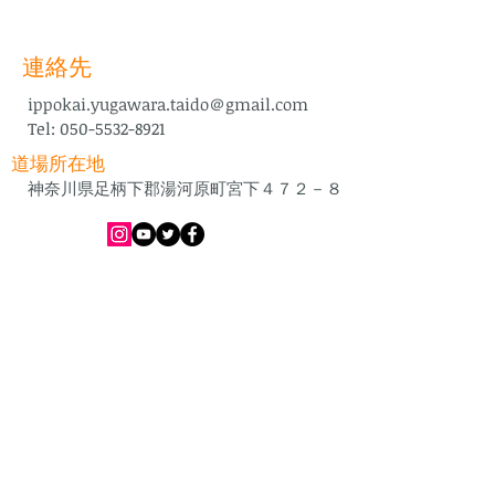
連絡先
ippokai.yugawara.taido＠gmail.com
Tel:
050-5532-8921
道場所在地
​ 神奈川県足柄下郡湯河原町宮下４７２－８
​稽古日程等
道場までの地図はこちら