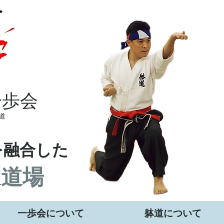
一歩会
道
を融合した
道道場
一歩会について
躰道について