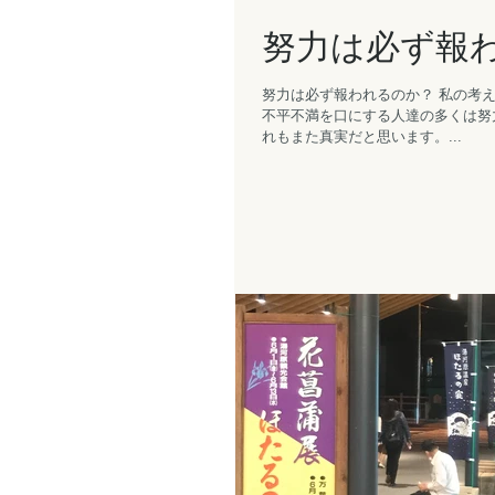
努力は必ず報
努力は必ず報われるのか？ 私の考えは
不平不満を口にする人達の多くは努
れもまた真実だと思います。...