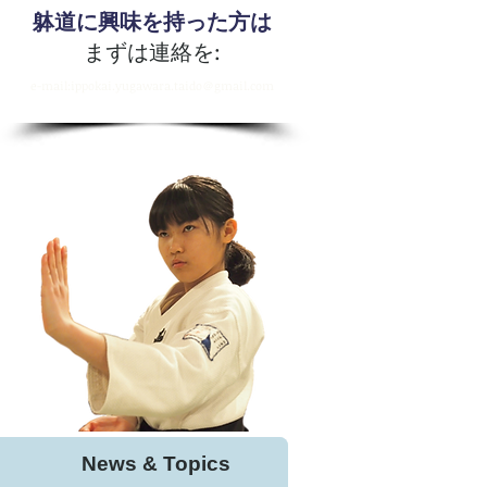
躰道に興味を持った方は
まずは連絡を:
​e-mail:ippokai.yugawara.taido＠gmail.com
News & Topics