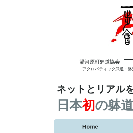
​湯河原町躰道協会
アクロバティック武道・躰
ネットとリアル
日本
初
の躰
Home