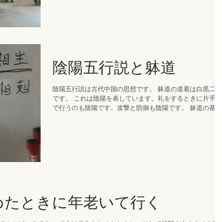
陰陽五行説と躰道
陰陽五行説は古代中国の思想です。 躰道の道着は白黒二色
です。 これは陰陽を表しています。礼をするときに片手で
で行うのも陰陽です。攻撃と防御も陰陽です。 躰道の基本
術技である旋運変捻転は、木火土金水の五行に対応してい
す。...
めたときに年老いて行く