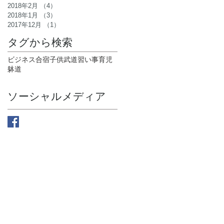
に
2018年2月
（4）
4件の記事
ば
2018年1月
（3）
3件の記事
2017年12月
（1）
1件の記事
タグから検索
ビジネス
合宿
子供
武道
習い事
育児
躰道
ソーシャルメディア