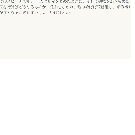
でのスピーチです。 「人は歩みをとめたときに、そして挑戦をあきらめた時
道を行けばどうなるものか。危ぶむなかれ。危ぶめばば道は無し。踏み出せ
道となる。迷わずいけよ、いけばわか...