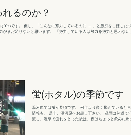
われるのか？
Yesです。 但し、「こんなに努力しているのに.....」と愚痴をこぼしたり
力がまだ足りないと思います。 「努力している人は努力を努力と思わない」
蛍(ホタル)の季節です
湯河原では蛍が見頃です。 例年より多く飛んでいると言う
情報も。 是非、湯河原へお越し下さい。 昼間は躰道で汗
流し、温泉で疲れをとった後は、夜はちょっと飲みに出か
てから、ホタルを見に行くのは如何でしょうか？