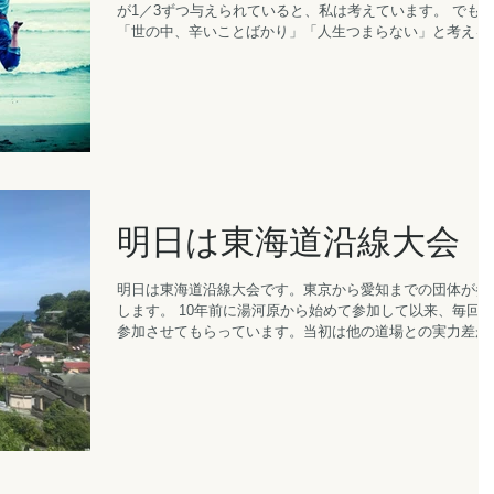
が1／3ずつ与えられていると、私は考えています。 でも、
「世の中、辛いことばかり」「人生つまらない」と考える
も少なくありません。 一方で、「人生楽しいことばかり」
と考えている人もいます。...
明日は東海道沿線大会
明日は東海道沿線大会です。東京から愛知までの団体が参
します。 10年前に湯河原から始めて参加して以来、毎回
参加させてもらっています。当初は他の道場との実力差が
倒的にでしたが、いつの間にか湯河原勢が上位を占めるよ
になりました。 午前中は通常稽古、...