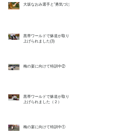
大坂なおみ選手と”勇気づけ”
人
黒帯ワールドで躰道が取り
上げられました(3)
梅の宴に向けて特訓中②
加
、
圧
う
黒帯ワールドで躰道が取り
上げられました（２）
梅の宴に向けて特訓中①